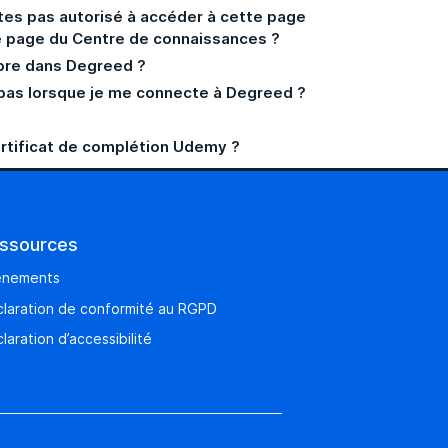
tes pas autorisé à accéder à cette page
une page du Centre de connaissances ?
mbre dans Degreed ?
 pas lorsque je me connecte à Degreed ?
ertificat de complétion Udemy ?
ssources
énements
laration de conformité au RGPD
laration d’accessibilité