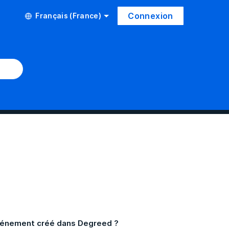
Connexion
Français (France)
événement créé dans Degreed ?