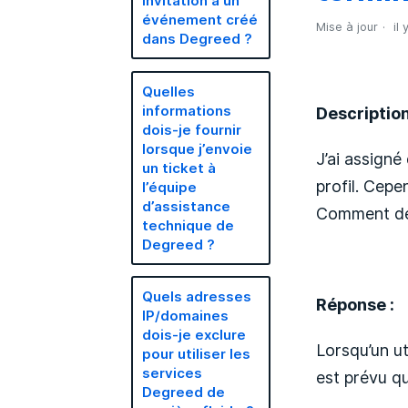
invitation à un
événement créé
Mise à jour
il
dans Degreed ?
Quelles
informations
Description
dois-je fournir
lorsque j’envoie
J’ai assigné 
un ticket à
profil. Cepe
l’équipe
d’assistance
Comment dés
technique de
Degreed ?
Quels adresses
Réponse :
IP/domaines
dois-je exclure
Lorsqu’un ut
pour utiliser les
services
est prévu qu
Degreed de