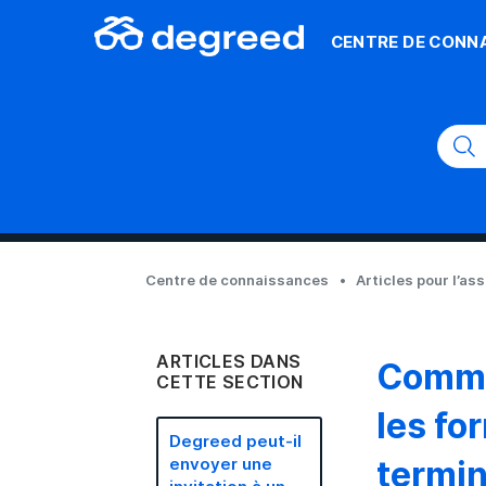
CENTRE DE CONN
Centre de connaissances
Articles pour l’as
ARTICLES DANS
Commen
CETTE SECTION
les fo
Degreed peut-il
termin
envoyer une