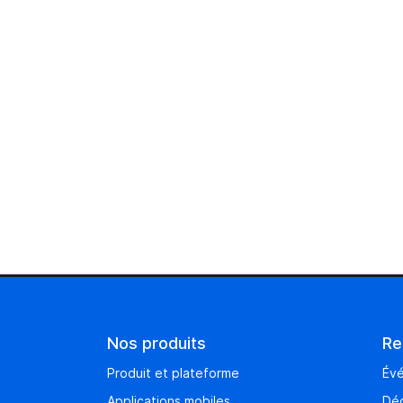
Nos produits
Re
Produit et plateforme
Év
Applications mobiles
Déc