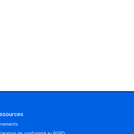
ssources
énements
laration de conformité au RGPD