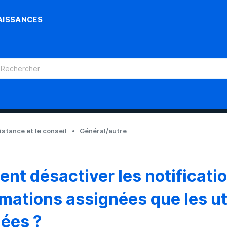
AISSANCES
sistance et le conseil
Général/autre
t désactiver les notificatio
rmations assignées que les ut
ées ?