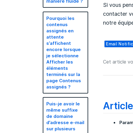
manière fluide ?
Si vous pens
contacter v
Pourquoi les
notre équipe
contenus
assignés en
attente
s’affichent
Email Notifi
encore lorsque
je sélectionne
Cet article vo
Afficher les
éléments
terminés sur la
page Contenus
assignés ?
Articl
Puis-je avoir le
même suffixe
de domaine
Param
d’adresse e-mail
sur plusieurs