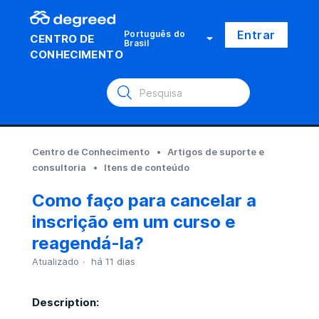
Entrar
Português do
CENTRO DE
Brasil
CONHECIMENTO
Centro de Conhecimento
Artigos de suporte e
consultoria
Itens de conteúdo
Como faço para cancelar a
inscrição em um curso e
reagendá-la?
Atualizado
há 11 dias
Description: