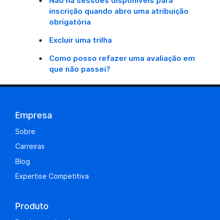
Não há sessões disponíveis para
inscrição quando abro uma atribuição
obrigatória
Excluir uma trilha
Como posso refazer uma avaliação em
que não passei?
Empresa
Sobre
Carreiras
Blog
Expertise Competitiva
Produto