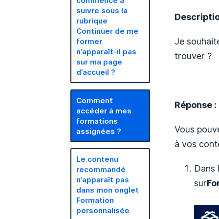
commencé à
suivre sous la
Descriptio
rubrique
Continuer de me
Je souhait
former
n’apparaît-il pas
trouver ?
sur ma page
d’accueil ?
Comment
Réponse :
accéder à mes
formations
Vous pouve
assignées ?
à vos cont
Le contenu
Dans l
recommandé
n’apparaît pas
sur
Fo
dans mon onglet
Formation
personnalisée