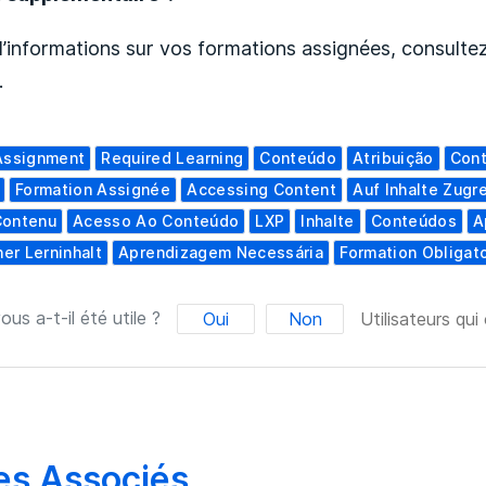
’informations sur vos formations assignées, consultez 
.
Assignment
Required Learning
Conteúdo
Atribuição
Con
Formation Assignée
Accessing Content
Auf Inhalte Zugr
Contenu
Acesso Ao Conteúdo
LXP
Inhalte
Conteúdos
A
her Lerninhalt
Aprendizagem Necessária
Formation Obligat
ous a-t-il été utile ?
Oui
Non
Utilisateurs qui
les Associés