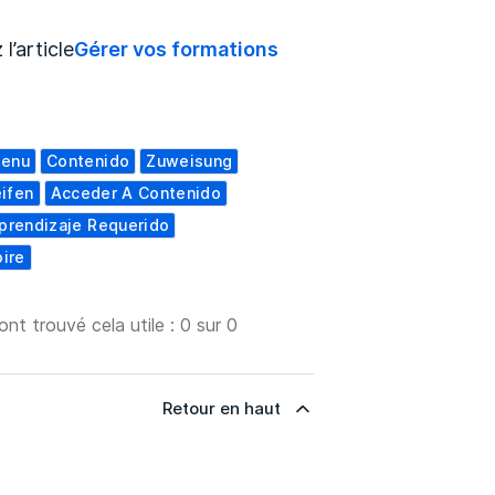
l’article
Gérer vos formations
tenu
Contenido
Zuweisung
eifen
Acceder A Contenido
prendizaje Requerido
oire
 ont trouvé cela utile : 0 sur 0
Retour en haut