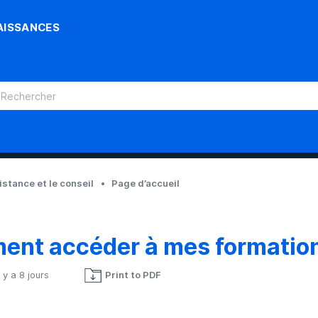
AISSANCES
sistance et le conseil
Page d’accueil
nt accéder à mes formation
l y a 8 jours
Print to PDF
Pas encore suivi par quelqu'un