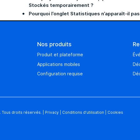
Stockés temporairement ?
Pourquoi l’onglet Statistiques n’apparaît-il pa
Nos produits
Re
Produit et plateforme
Év
Applications mobiles
Déc
Configuration requise
Déc
 Tous droits réservés.
|
Privacy
|
Conditions d’utilisation
|
Cookies