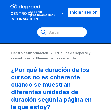
Iniciar sesión
Español
CENTRO DE
(Latinoamérica)
INFORMACIÓN
Centro de Información
Artículos de soporte y
consultoría
Elementos de contenido
¿Por qué la duración de los
cursos no es coherente
cuando se muestran
diferentes unidades de
duración según la página en
la que estoy?