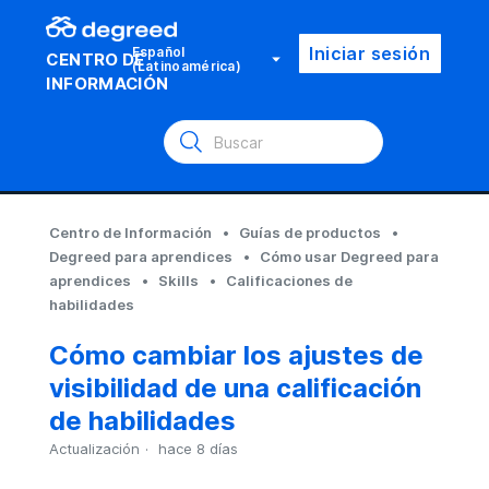
Iniciar sesión
Español
CENTRO DE
(Latinoamérica)
INFORMACIÓN
Centro de Información
Guías de productos
Degreed para aprendices
Cómo usar Degreed para
aprendices
Skills
Calificaciones de
habilidades
Cómo cambiar los ajustes de
visibilidad de una calificación
de habilidades
Actualización
hace 8 días