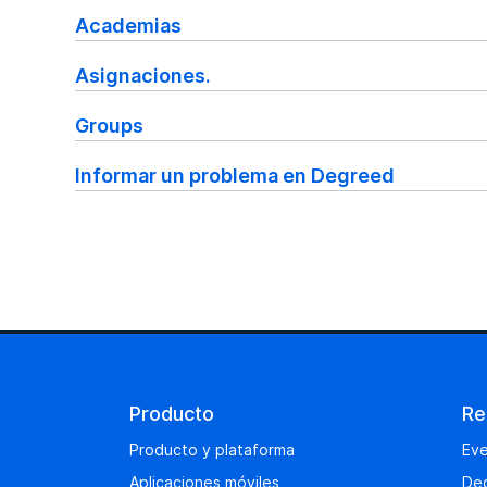
Academias
Asignaciones.
Groups
Informar un problema en Degreed
Producto
Re
Producto y plataforma
Eve
Aplicaciones móviles
Dec