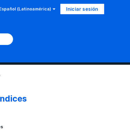
Iniciar sesión
Español (Latinoamérica)
s
ndices
es