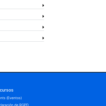
cursos
nts (Eventos)
laración de RGPD