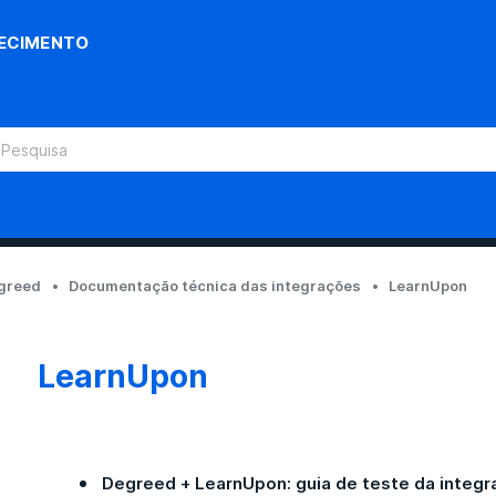
ECIMENTO
egreed
Documentação técnica das integrações
LearnUpon
LearnUpon
Degreed + LearnUpon: guia de teste da integr