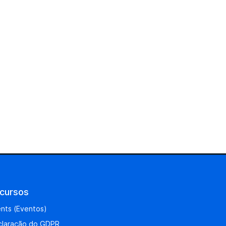
cursos
nts (Eventos)
claração do GDPR