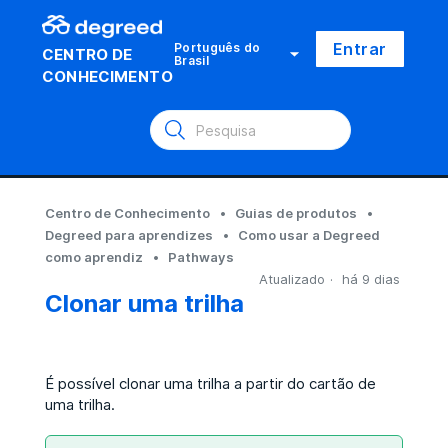
Entrar
Português do
CENTRO DE
Brasil
CONHECIMENTO
Centro de Conhecimento
Guias de produtos
Degreed para aprendizes
Como usar a Degreed
como aprendiz
Pathways
Atualizado
há 9 dias
Clonar uma trilha
É possível clonar uma trilha a partir do cartão de
uma trilha.