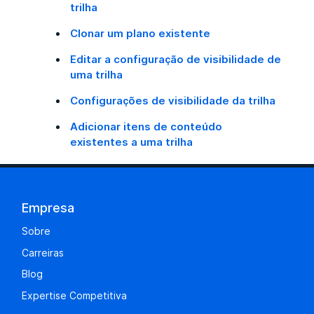
trilha
Clonar um plano existente
Editar a configuração de visibilidade de
uma trilha
Configurações de visibilidade da trilha
Adicionar itens de conteúdo
existentes a uma trilha
Empresa
Sobre
Carreiras
Blog
Expertise Competitiva