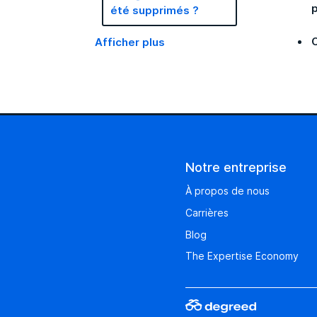
été supprimés ?
Afficher plus
Notre entreprise
À propos de nous
Carrières
Blog
The Expertise Economy