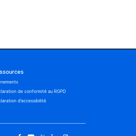
ssources
énements
laration de conformité au RGPD
laration d’accessibilité