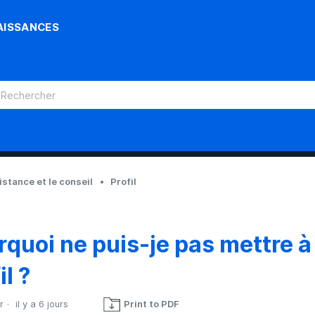
AISSANCES
sistance et le conseil
Profil
rquoi ne puis-je pas mettre à
il ?
r
il y a 6 jours
Print to PDF