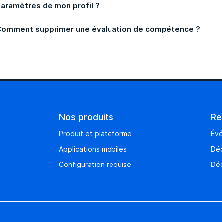
paramètres de mon profil ?
Comment supprimer une évaluation de compétence ?
Nos produits
Re
Produit et plateforme
Év
Applications mobiles
Déc
Configuration requise
Déc