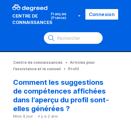
Connexion
Français
CENTRE DE
(France)
CONNAISSANCES
Centre de connaissances
Articles pour
l’assistance et le conseil
Profil
Comment les suggestions
de compétences affichées
dans l’aperçu du profil sont-
elles générées ?
Mise à jour
il y a 2 ans