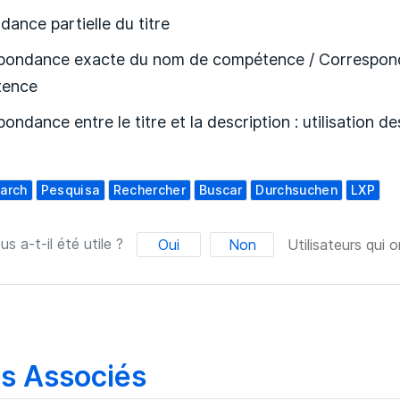
ance partielle du titre
pondance exacte du nom de compétence / Correspond
tence
ondance entre le titre et la description : utilisation 
arch
Pesquisa
Rechercher
Buscar
Durchsuchen
LXP
us a-t-il été utile ?
Oui
Non
Utilisateurs qui o
es Associés