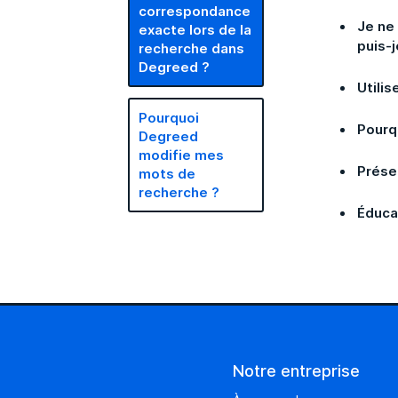
correspondance
Je ne
exacte lors de la
puis-j
recherche dans
Degreed ?
Utilis
Pourquoi
Pourq
Degreed
modifie mes
Prése
mots de
recherche ?
Éduca
Notre entreprise