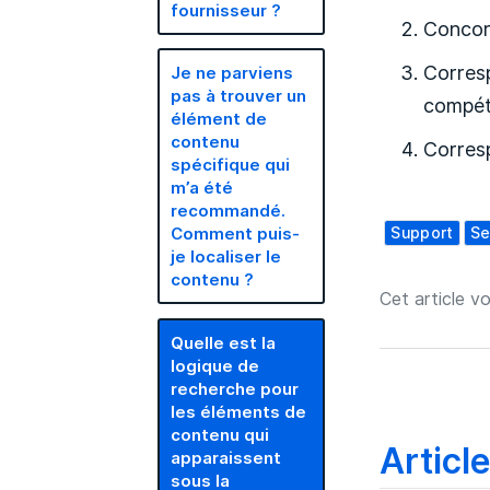
fournisseur ?
Concord
Corres
Je ne parviens
pas à trouver un
compé
élément de
contenu
Corresp
spécifique qui
m’a été
recommandé.
Support
Se
Comment puis-
je localiser le
contenu ?
Cet article vo
Quelle est la
logique de
recherche pour
les éléments de
contenu qui
Articl
apparaissent
sous la