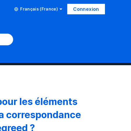
Connexion
Français (France)
pour les éléments
la correspondance
egreed ?