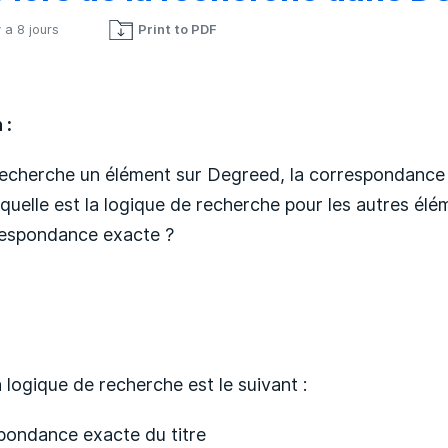
 y a 8 jours
Print to PDF
Pas encore suivi par quelqu'un
 :
recherche un élément sur Degreed, la correspondance e
quelle est la logique de recherche pour les autres él
respondance exacte ?
a logique de recherche est le suivant :
pondance exacte du titre