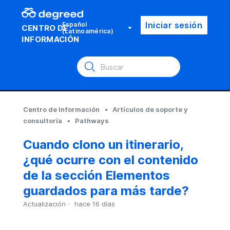
Iniciar sesión
Español
CENTRO DE
(Latinoamérica)
INFORMACIÓN
Centro de Información
Artículos de soporte y
consultoría
Pathways
Cuando clono un itinerario,
¿qué ocurre con el contenido
de la sección Elementos
guardados para más tarde?
Actualización
hace 16 días