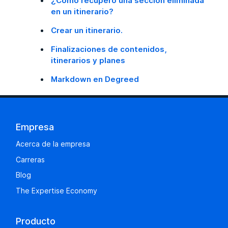
¿Cómo recupero una sección eliminada
en un itinerario?
Crear un itinerario.
Finalizaciones de contenidos,
itinerarios y planes
Markdown en Degreed
Empresa
Acerca de la empresa
Carreras
Blog
The Expertise Economy
Producto