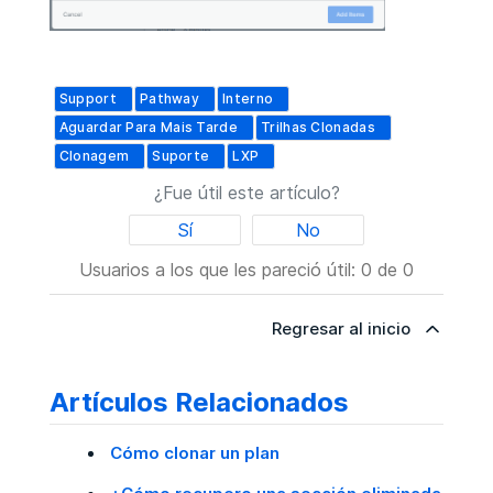
Support
Pathway
Interno
Aguardar Para Mais Tarde
Trilhas Clonadas
Clonagem
Suporte
LXP
¿Fue útil este artículo?
Sí
No
Usuarios a los que les pareció útil: 0 de 0
Regresar al inicio
Artículos Relacionados
Cómo clonar un plan