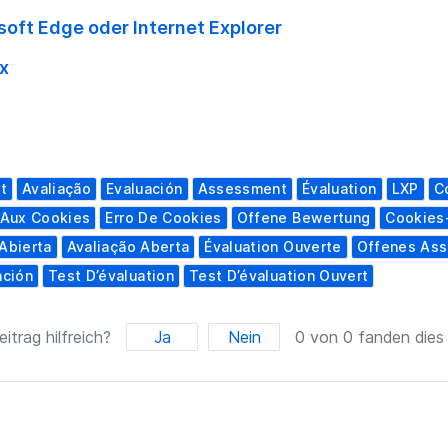
soft Edge oder Internet Explorer
ox
t
Avaliação
Evaluación
Assessment
Évaluation
LXP
C
e Aux Cookies
Erro De Cookies
Offene Bewertung
Cookies
Abierta
Avaliação Aberta
Évaluation Ouverte
Offenes As
ación
Test D’évaluation
Test D’évaluation Ouvert
itrag hilfreich?
Ja
Nein
0 von 0 fanden dies 