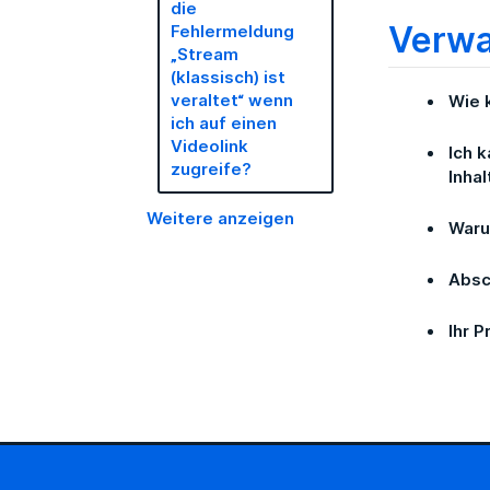
die
Verwa
Fehlermeldung
„Stream
(klassisch) ist
veraltet“ wenn
Wie 
ich auf einen
Videolink
Ich 
zugreife?
Inhal
Weitere anzeigen
Waru
Absc
Ihr 