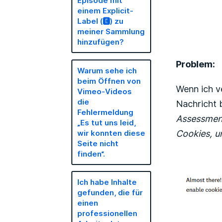
Episode mit
einem Explicit-
Label (🅴) zu
meiner Sammlung
hinzufügen?
Problem:
Warum sehe ich
beim Öffnen von
Wenn ich v
Vimeo-Videos
die
Nachricht 
Fehlermeldung
Assessmen
„Es tut uns leid,
Cookies, u
wir konnten diese
Seite nicht
finden“.
Ich habe Inhalte
gefunden, die für
einen
professionellen