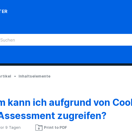
TER
rtikel
Inhaltselemente
 kann ich aufgrund von Cook
Assessment zugreifen?
vor 9 Tagen
Print to PDF