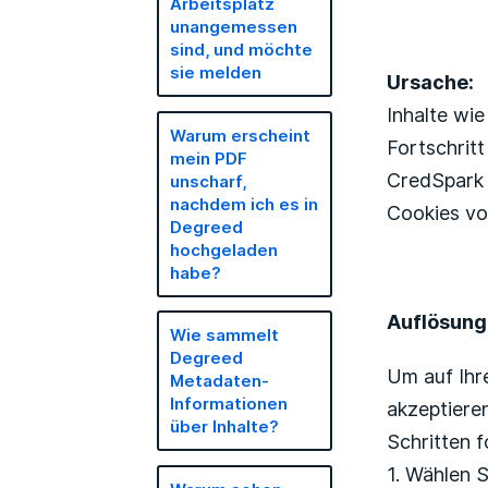
Arbeitsplatz
unangemessen
sind, und möchte
sie melden
Ursache:
Inhalte wi
Warum erscheint
Fortschrit
mein PDF
CredSpark 
unscharf,
nachdem ich es in
Cookies vo
Degreed
hochgeladen
habe?
Auflösung
Wie sammelt
Degreed
Um auf Ihr
Metadaten-
Informationen
akzeptiere
über Inhalte?
Schritten f
1. Wählen S