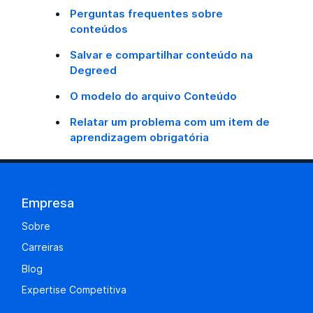
Perguntas frequentes sobre
conteúdos
Salvar e compartilhar conteúdo na
Degreed
O modelo do arquivo Conteúdo
Relatar um problema com um item de
aprendizagem obrigatória
Empresa
Sobre
Carreiras
Blog
Expertise Competitiva