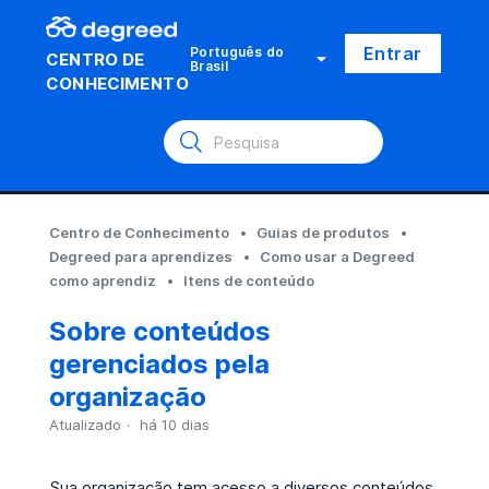
Entrar
Português do
CENTRO DE
Brasil
CONHECIMENTO
Centro de Conhecimento
Guias de produtos
Degreed para aprendizes
Como usar a Degreed
como aprendiz
Itens de conteúdo
Sobre conteúdos
gerenciados pela
organização
Atualizado
há 10 dias
Sua organização tem acesso a diversos conteúdos,