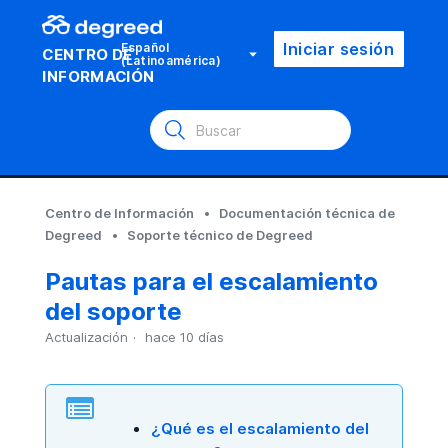
Iniciar sesión
Español
CENTRO DE
(Latinoamérica)
INFORMACIÓN
Centro de Información
Documentación técnica de
Degreed
Soporte técnico de Degreed
Pautas para el escalamiento
del soporte
Actualización
hace 10 días
¿Qué es el escalamiento del