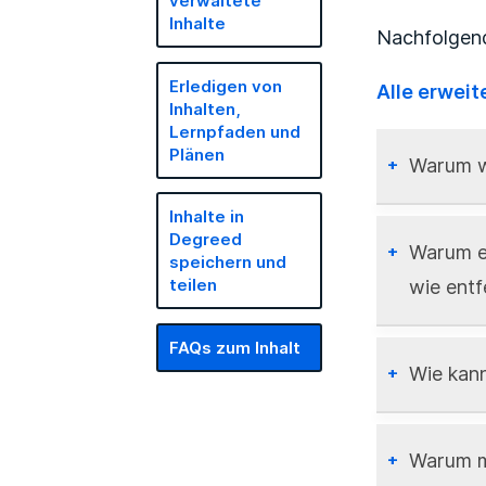
verwaltete
Inhalte
Nachfolgend
Erledigen von
Alle erweit
Inhalten,
Lernpfaden und
Plänen
Warum wi
Inhalte in
Das Lade
Degreed
Warum er
speichern und
wie entf
teilen
Cook
Cach
FAQs zum Inhalt
oder
Auf der S
Wie kann
Brow
Personen,
zugewiese
Prob
Über die 
Warum mu
klic
Wenn der 
entsprec