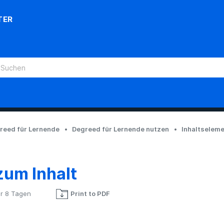
TER
reed für Lernende
Degreed für Lernende nutzen
Inhaltselem
zum Inhalt
r 8 Tagen
Print to PDF
Noch niemand folgt