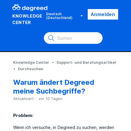
Anmelden
Deutsch
KNOWLEDGE
(Deutschland)
CENTER
Knowledge Center
Support- und Beratungsartikel
Durchsuchen
Warum ändert Degreed
meine Suchbegriffe?
Aktualisiert
vor 10 Tagen
Problem:
Wenn ich versuche, in Degreed zu suchen, werden