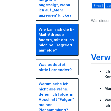
angezeigt, wenn
Email
Lo
ich auf „Mehr
anzeigen“ klicke?
War dieser 
Wie kann ich die E-
Mail-Adresse
ändern, mit der ich
mich bei Degreed
anmelde?
Verw
Was bedeutet
aktiv Lernende:r?
Ich
Ken
Warum sehe ich
Ma
nicht alle Pläne,
denen ich folge, im
Abschnitt "Folgen"
War
meiner
ich
Plansammlung?