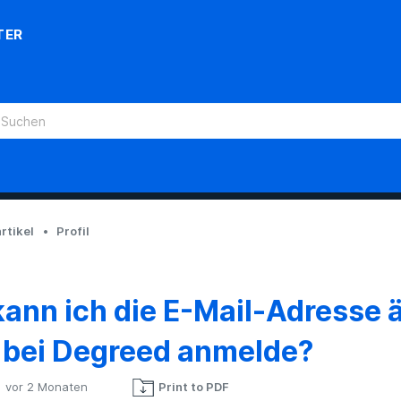
TER
rtikel
Profil
ann ich die E-Mail-Adresse ä
 bei Degreed anmelde?
vor 2 Monaten
Print to PDF