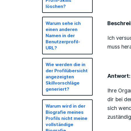
Profil-Skills
löschen?
Beschre
Warum sehe ich
einen anderen
Namen in der
Ich versu
Benutzerprofil-
muss hera
URL?
Wie werden die in
der Profilübersicht
Antwort:
angezeigten
Skillvorschläge
generiert?
Ihre Orga
dir bei d
Warum wird in der
sich wend
Biografie meines
zuständig
Profils nicht meine
vollständige
Biografie