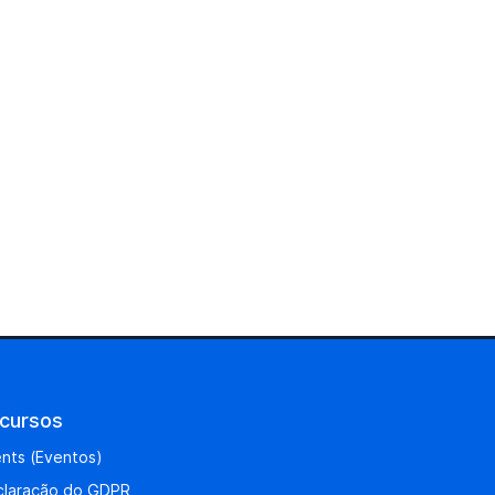
cursos
nts (Eventos)
claração do GDPR