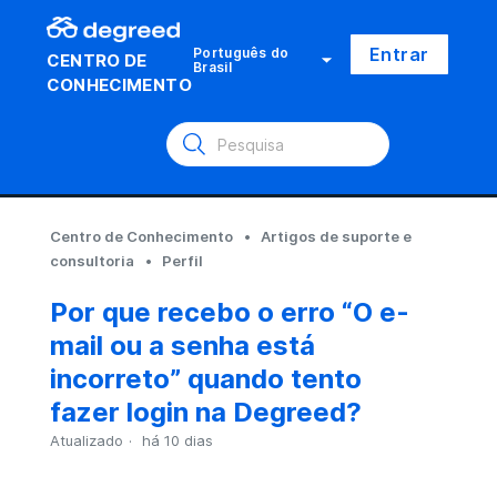
Entrar
Português do
CENTRO DE
Brasil
CONHECIMENTO
Centro de Conhecimento
Artigos de suporte e
consultoria
Perfil
Por que recebo o erro “O e-
mail ou a senha está
incorreto” quando tento
fazer login na Degreed?
Atualizado
há 10 dias