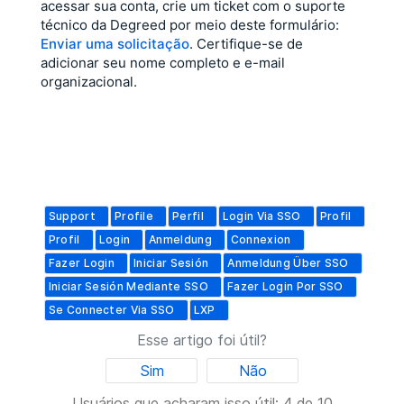
acessar sua conta, crie um ticket com o suporte
técnico da Degreed por meio deste formulário:
Enviar uma solicitação
. Certifique-se de
adicionar seu nome completo e e-mail
organizacional.
Support
Profile
Perfil
Login Via SSO
Profil
Profil
Login
Anmeldung
Connexion
Fazer Login
Iniciar Sesión
Anmeldung Über SSO
Iniciar Sesión Mediante SSO
Fazer Login Por SSO
Se Connecter Via SSO
LXP
Esse artigo foi útil?
Sim
Não
Usuários que acharam isso útil: 4 de 10