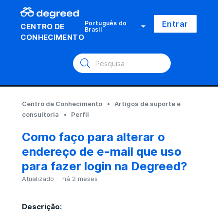
Entrar
Português do
CENTRO DE
Brasil
CONHECIMENTO
Centro de Conhecimento
Artigos de suporte e
consultoria
Perfil
Como faço para alterar o
endereço de e-mail que uso
para fazer login na Degreed?
Atualizado
há 2 meses
Descrição: