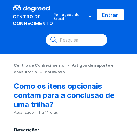
Entrar
Português do
CENTRO DE
Brasil
CONHECIMENTO
Centro de Conhecimento
Artigos de suporte e
consultoria
Pathways
Como os itens opcionais
contam para a conclusão de
uma trilha?
Atualizado
há 11 dias
Descrição: