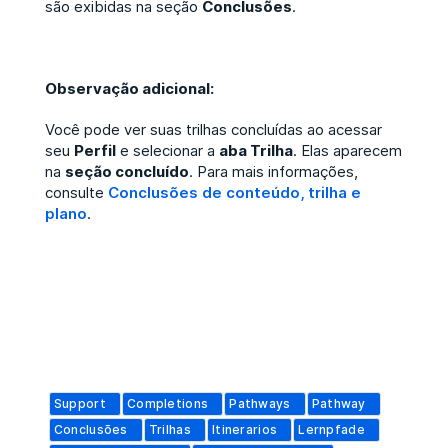
são exibidas na seção
Conclusões
.
Observação adicional:
Você pode ver suas trilhas concluídas ao acessar
seu
Perfil
e selecionar a
aba Trilha
. Elas aparecem
na
seção concluído
. Para mais informações,
consulte
Conclusões de conteúdo, trilha e
plano
.
Support
Completions
Pathways
Pathway
Conclusões
Trilhas
Itinerarios
Lernpfade