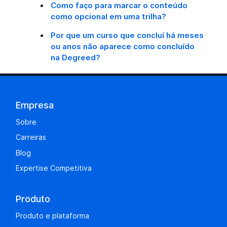
Como faço para marcar o conteúdo
como opcional em uma trilha?
Por que um curso que concluí há meses
ou anos não aparece como concluído
na Degreed?
Empresa
Sobre
Carreiras
Blog
Expertise Competitiva
Produto
Produto e plataforma