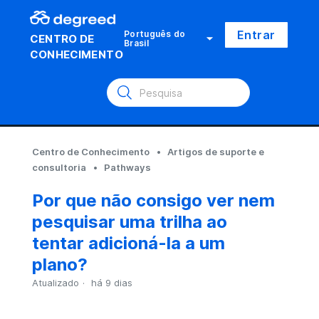
Entrar
Português do
CENTRO DE
Brasil
CONHECIMENTO
Centro de Conhecimento
Artigos de suporte e
consultoria
Pathways
Por que não consigo ver nem
pesquisar uma trilha ao
tentar adicioná-la a um
plano?
Atualizado
há 9 dias