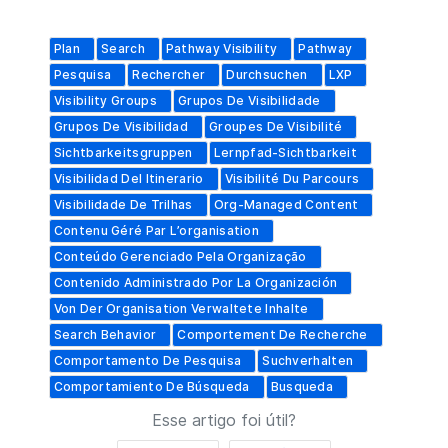
Plan
Search
Pathway Visibility
Pathway
Pesquisa
Rechercher
Durchsuchen
LXP
Visibility Groups
Grupos De Visibilidade
Grupos De Visibilidad
Groupes De Visibilité
Sichtbarkeitsgruppen
Lernpfad-Sichtbarkeit
Visibilidad Del Itinerario
Visibilité Du Parcours
Visibilidade De Trilhas
Org-Managed Content
Contenu Géré Par L’organisation
Conteúdo Gerenciado Pela Organização
Contenido Administrado Por La Organización
Von Der Organisation Verwaltete Inhalte
Search Behavior
Comportement De Recherche
Comportamento De Pesquisa
Suchverhalten
Comportamiento De Búsqueda
Busqueda
Esse artigo foi útil?