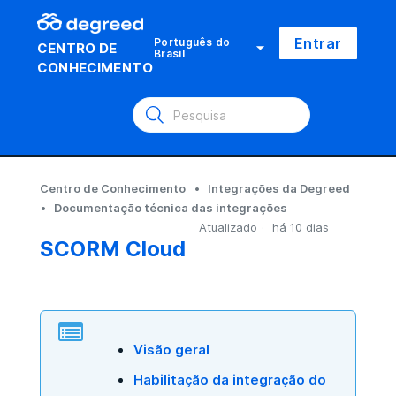
Entrar
Português do
CENTRO DE
Brasil
CONHECIMENTO
Centro de Conhecimento
Integrações da Degreed
Documentação técnica das integrações
Atualizado
há 10 dias
SCORM Cloud
Visão geral
Habilitação da integração do