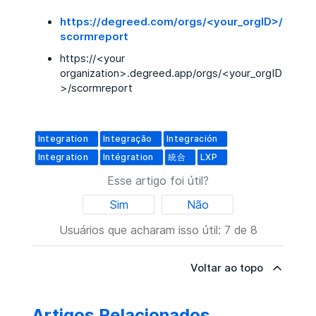
https://degreed.com/orgs/<your_orgID>/
scormreport
https://<your
organization>.degreed.app/orgs/<your_orgID
>/scormreport
Integration
Integração
Integración
Integration
Intégration
統合
LXP
Esse artigo foi útil?
Sim
Não
Usuários que acharam isso útil: 7 de 8
Voltar ao topo
Artigos Relacionados