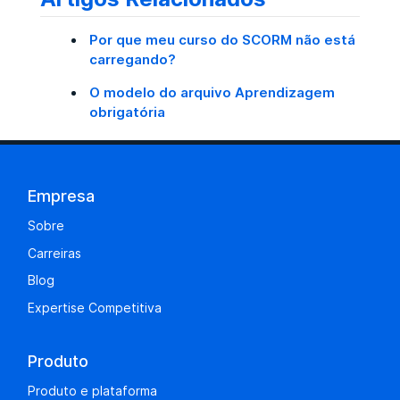
Por que meu curso do SCORM não está
carregando?
O modelo do arquivo Aprendizagem
obrigatória
Empresa
Sobre
Carreiras
Blog
Expertise Competitiva
Produto
Produto e plataforma