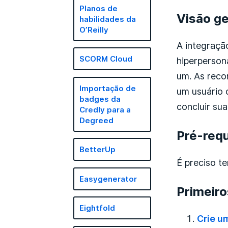
Planos de
Visão ge
habilidades da
O’Reilly
A integraçã
SCORM Cloud
hiperperson
um. As rec
Importação de
um usuário 
badges da
concluir su
Credly para a
Degreed
Pré-requ
BetterUp
É preciso t
Easygenerator
Primeir
Eightfold
Crie u