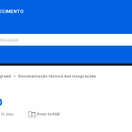
ECIMENTO
egreed
Documentação técnica das integrações
0
 10 dias
Print to PDF
Ainda não seguido por ninguém