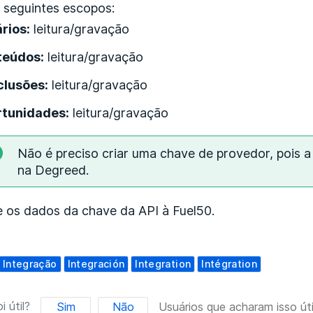
 seguintes escopos:
rios:
leitura/gravação
teúdos:
leitura/gravação
lusões:
leitura/gravação
tunidades:
leitura/gravação
Não é preciso criar uma chave de provedor, pois 
na Degreed.
e os dados da chave da API à Fuel50.
Integração
Integración
Integration
Intégration
i útil?
Sim
Não
Usuários que acharam isso úti