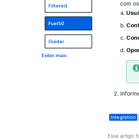
com os
Filtered
Usuá
Fuel50
Con
Conc
Guider
Opor
Exibir mais
Inform
Integration
Esse artigo fo