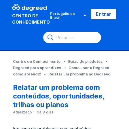
Entrar
Português do
CENTRO DE
Brasil
CONHECIMENTO
Centro de Conhecimento
Guias de produtos
Degreed para aprendizes
Como usar a Degreed
como aprendiz
Relatar um problema no Degreed
Relatar um problema com
conteúdos, oportunidades,
trilhas ou planos
Atualizado
há 8 dias
Em caso de problemas com conteúdos,