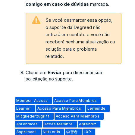
comigo em caso de dúvidas
marcada.
Se você desmarcar essa opção,
o suporte da Degreed não
entrará em contato e você não
receberá nenhuma atualização ou
solução para o problema
relatado.
Clique em
Enviar
para direcionar sua
solicitação ao suporte.
Member-Access
Acesso Para Membros
Learner
Acceso Para Miembros
Lernende
Mitgliederzugriff
Acceso Para Miembros
Aprendices
Accès Membre
Aprendiz
Apprenant
Nutzer:in
学習者
LXP