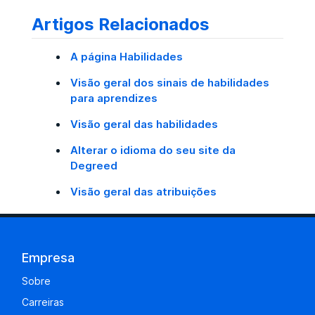
Artigos Relacionados
A página Habilidades
Visão geral dos sinais de habilidades
para aprendizes
Visão geral das habilidades
Alterar o idioma do seu site da
Degreed
Visão geral das atribuições
Empresa
Sobre
Carreiras