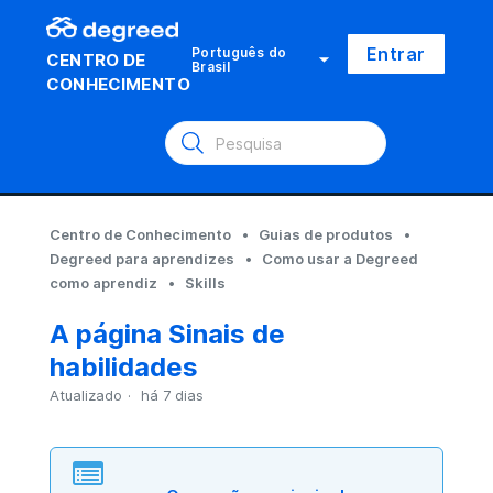
Entrar
Português do
CENTRO DE
Brasil
CONHECIMENTO
Centro de Conhecimento
Guias de produtos
Degreed para aprendizes
Como usar a Degreed
como aprendiz
Skills
A página Sinais de
habilidades
Atualizado
há 7 dias