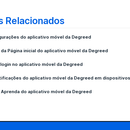
eçam nesta seção.
has: lista as trilhas de aprendizagem estruturadas que
as habilidades:
são todas as outras habilidades que e
s Relacionados
riências: lista atividades práticas e projetos concluído
izações: lista certificações concluídas, badges e out
gurações do aplicativo móvel da Degreed
 da Página inicial do aplicativo móvel da Degreed
 login no aplicativo móvel da Degreed
tificações do aplicativo móvel da Degreed em dispositivo
a Aprenda do aplicativo móvel da Degreed
ue em
Salvar
no canto superior direito para aplicar as