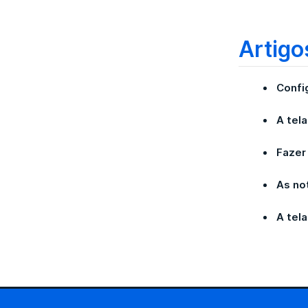
apar
Tril
Outr
Artigo
Expe
Real
Confi
A tela
Fazer
As no
A tel
Toq