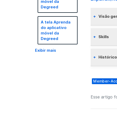
móvel da
Degreed
Visão ger
A tela Aprenda
do aplicativo
móvel da
Exibe a f
Skills
Degreed
informaçõ
pessoas 
Exibir mais
Exibe as 
Históric
Para edi
Habi
Mostra os
Você
Toqu
Member-Ac
desenvolv
habi
A te
estão dis
Org-
Carr
Esse artigo fo
orga
biog
Apre
admi
A o
Plan