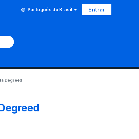
Entrar
Português do Brasil
 da Degreed
a Degreed