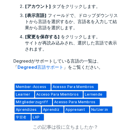
[アカウント]
タブをクリックします。
[表示言語]
フィールドで、ドロップダウンリス
トから言語を選択するか、言語名を入力して結
果から言語を選択します。
[変更を保存する]
をクリックします。
サイトが再読み込みされ、選択した言語で表示
されます。
Degreedがサポートしている言語の一覧は、
「
Degreed言語サポート
」をご覧ください。
Member-Access
Acesso Para Membros
Learner
Acceso Para Miembros
Lernende
Mitgliederzugriff
Acesso Para Membros
Aprendizes
Aprendiz
Apprenant
Nutzer:in
学習者
LXP
この記事は役に立ちましたか？