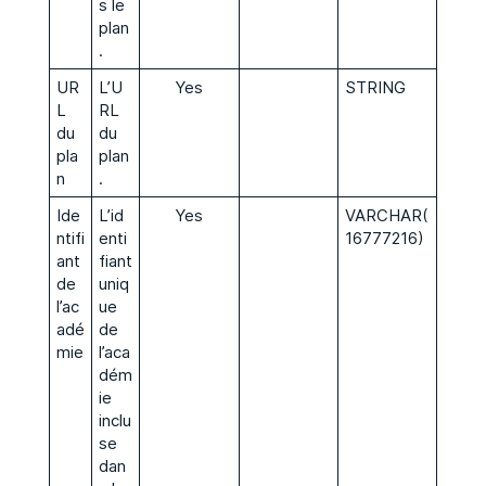
s le
plan
.
UR
L’U
Yes
STRING
L
RL
du
du
pla
plan
n
.
Ide
L’id
Yes
VARCHAR(
ntifi
enti
16777216)
ant
fiant
de
uniq
l’ac
ue
adé
de
mie
l’aca
dém
ie
inclu
se
dan