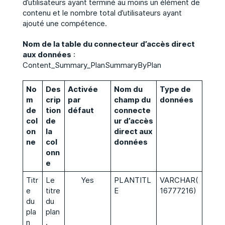
d’utilisateurs ayant terminé au moins un élément de
contenu et le nombre total d’utilisateurs ayant
ajouté une compétence.
Nom de la table du connecteur d’accès direct
aux données
:
Content_Summary_PlanSummaryByPlan
No
Des
Activée
Nom du
Type de
m
crip
par
champ du
données
de
tion
défaut
connecte
col
de
ur d’accès
on
la
direct aux
ne
col
données
onn
e
Titr
Le
Yes
PLANTITL
VARCHAR(
e
titre
E
16777216)
du
du
pla
plan
n
.