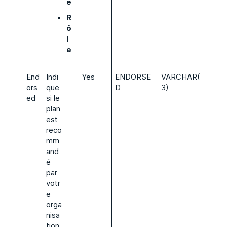
e
R
ô
l
e
End
Indi
Yes
ENDORSE
VARCHAR(
ors
que
D
3)
ed
si le
plan
est
reco
mm
and
é
par
votr
e
orga
nisa
tion