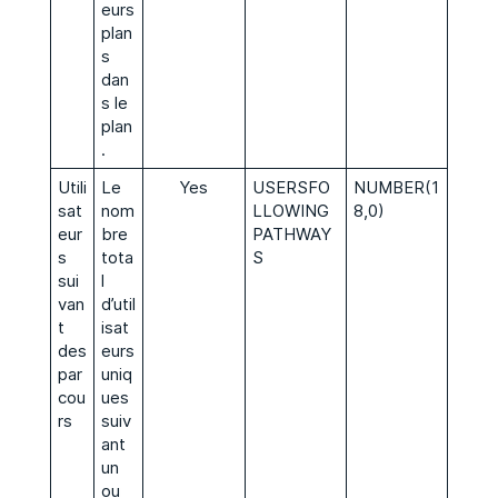
eurs
plan
s
dan
s le
plan
.
Utili
Le
Yes
USERSFO
NUMBER(1
sat
nom
LLOWING
8,0)
eur
bre
PATHWAY
s
tota
S
sui
l
van
d’util
t
isat
des
eurs
par
uniq
cou
ues
rs
suiv
ant
un
ou