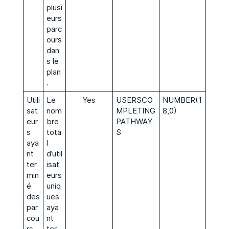
plusi
eurs
parc
ours
dan
s le
plan
.
Utili
Le
Yes
USERSCO
NUMBER(1
sat
nom
MPLETING
8,0)
eur
bre
PATHWAY
s
tota
S
aya
l
nt
d’util
ter
isat
min
eurs
é
uniq
des
ues
par
aya
cou
nt
rs
ter