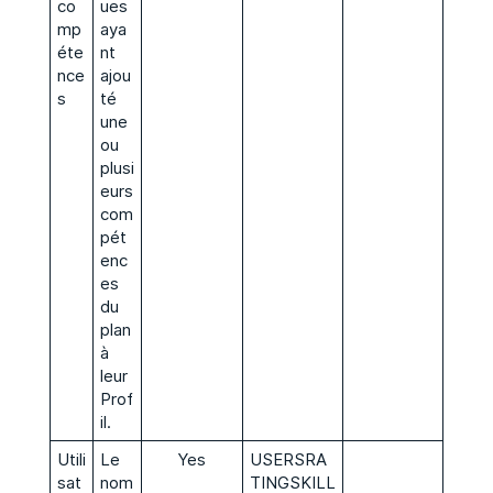
co
ues
mp
aya
éte
nt
nce
ajou
s
té
une
ou
plusi
eurs
com
pét
enc
es
du
plan
à
leur
Prof
il.
Utili
Le
Yes
USERSRA
sat
nom
TINGSKILL