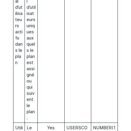
al
l
d’ut
d’util
ilisa
isat
teu
eurs
rs
uniq
acti
ues
fs
aux
dan
quel
s le
s le
pla
plan
n
est
assi
gné
ou
qui
suiv
ent
le
plan
.
Utili
Le
Yes
USERSCO
NUMBER(1