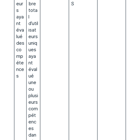
eur
bre
S
s
tota
aya
l
nt
d’util
éva
isat
lué
eurs
des
uniq
co
ues
mp
aya
éte
nt
nce
éval
s
ué
une
ou
plusi
eurs
com
pét
enc
es
dan