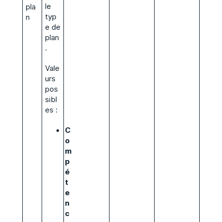
le
pla
typ
n
e de
plan
.
Vale
urs
pos
sibl
es :
C
o
m
p
é
t
e
n
c