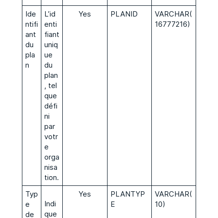
Ide
L’id
Yes
PLANID
VARCHAR(
ntifi
enti
16777216)
ant
fiant
du
uniq
pla
ue
n
du
plan
, tel
que
défi
ni
par
votr
e
orga
nisa
tion.
Typ
Yes
PLANTYP
VARCHAR(
Indi
e
E
10)
que
de