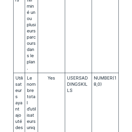
min
é un
ou
plusi
eurs
parc
ours
dan
s le
plan
.
Utili
Le
Yes
USERSAD
NUMBER(1
sat
nom
DINGSKIL
8,0)
eur
bre
LS
s
tota
aya
l
nt
d’util
ajo
isat
uté
eurs
des
uniq