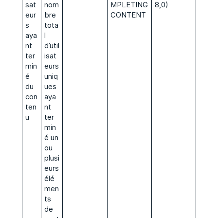
sat
nom
MPLETING
8,0)
eur
bre
CONTENT
s
tota
aya
l
nt
d’util
ter
isat
min
eurs
é
uniq
du
ues
con
aya
ten
nt
u
ter
min
é un
ou
plusi
eurs
élé
men
ts
de