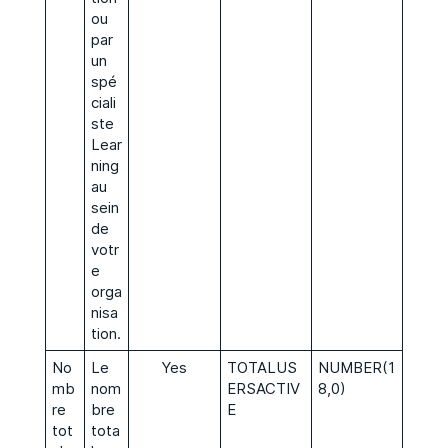
ou
par
un
spé
ciali
ste
Lear
ning
au
sein
de
votr
e
orga
nisa
tion.
No
Le
Yes
TOTALUS
NUMBER(1
mb
nom
ERSACTIV
8,0)
re
bre
E
tot
tota