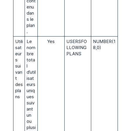
cont
enu
dan
s le
plan
.
Utili
Le
Yes
USERSFO
NUMBER(1
sat
nom
LLOWING
8,0)
eur
bre
PLANS
s
tota
sui
l
van
d’util
t
isat
des
eurs
pla
uniq
ns
ues
suiv
ant
un
ou
plusi