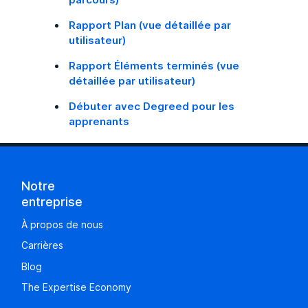
Rapport Plan (vue détaillée par
utilisateur)
Rapport Éléments terminés (vue
détaillée par utilisateur)
Débuter avec Degreed pour les
apprenants
Notre
entreprise
À propos de nous
Carrières
Blog
The Expertise Economy