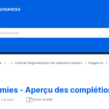
AISSANCES
ts
...
Utiliser Degreed pour les administrateurs
Rapports
mies - Aperçu des complétio
 y a 8 jours
Print to PDF
Pas encore suivi par quelqu'un