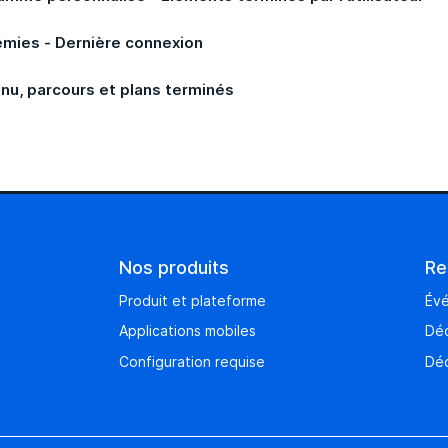
mies - Dernière connexion
nu, parcours et plans terminés
Nos produits
Re
Produit et plateforme
Év
Applications mobiles
Déc
Configuration requise
Déc