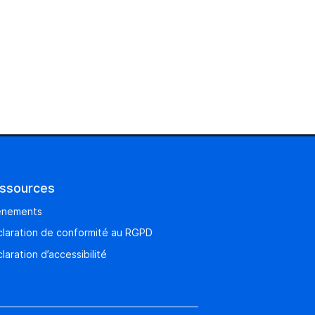
ssources
énements
laration de conformité au RGPD
laration d’accessibilité