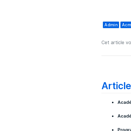
Admin
Acm
Cet article vo
Articl
Acadé
Acadé
Progr