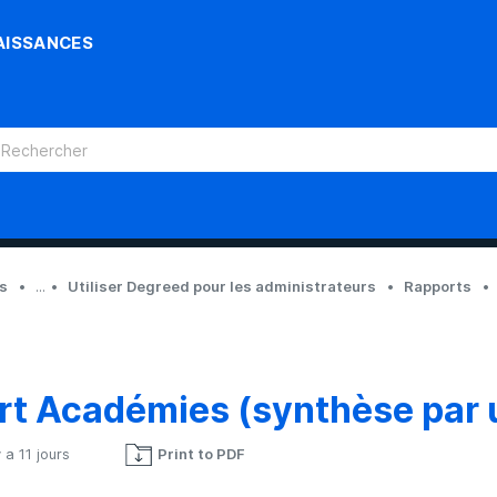
AISSANCES
ts
...
Utiliser Degreed pour les administrateurs
Rapports
t Académies (synthèse par u
y a 11 jours
Print to PDF
Pas encore suivi par quelqu'un