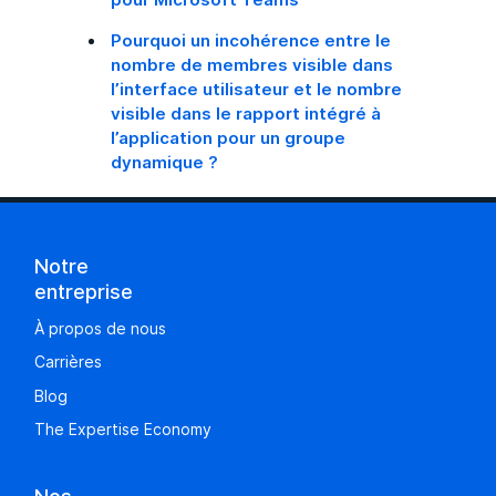
Pourquoi un incohérence entre le
nombre de membres visible dans
l’interface utilisateur et le nombre
visible dans le rapport intégré à
l’application pour un groupe
dynamique ?
Notre
entreprise
À propos de nous
Carrières
Blog
The Expertise Economy
Nos