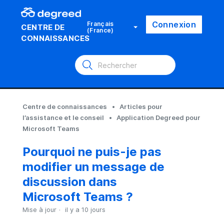
Connexion
Français
CENTRE DE
(France)
CONNAISSANCES
Centre de connaissances
Articles pour
l’assistance et le conseil
Application Degreed pour
Microsoft Teams
Pourquoi ne puis-je pas
modifier un message de
discussion dans
Microsoft Teams ?
Mise à jour
il y a 10 jours