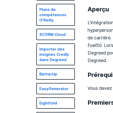
Aperçu
Plans de
compétences
O’Reilly
L’intégrati
hyperpersonn
SCORM Cloud
de carrière
Fuel50. Lors
Importer des
Degreed pou
insignes Credly
dans Degreed
Degreed.
Prérequi
BetterUp
Vous devez a
EasyGenerator
Premier
Eightfold