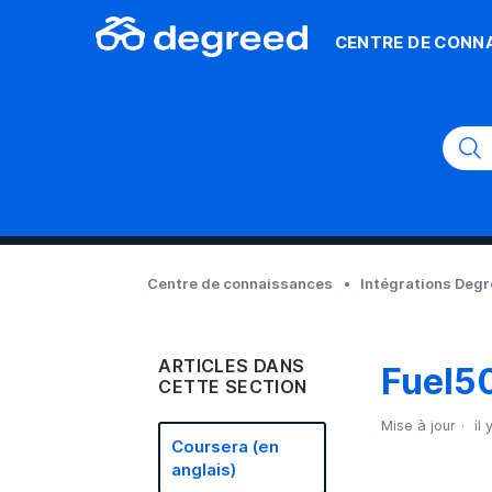
CENTRE DE CONN
Centre de connaissances
Intégrations Deg
ARTICLES DANS
Fuel5
CETTE SECTION
Mise à jour
il 
Coursera (en
anglais)