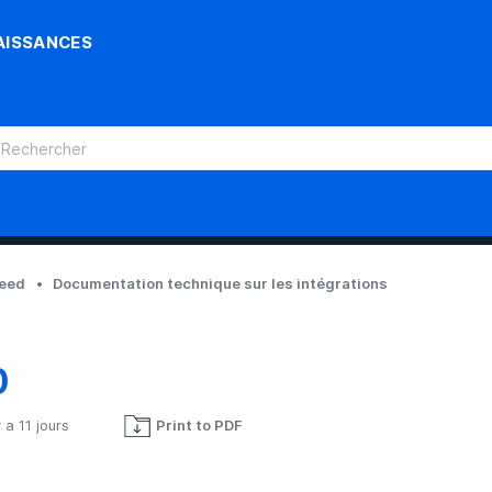
AISSANCES
reed
Documentation technique sur les intégrations
0
y a 11 jours
Print to PDF
Pas encore suivi par quelqu'un