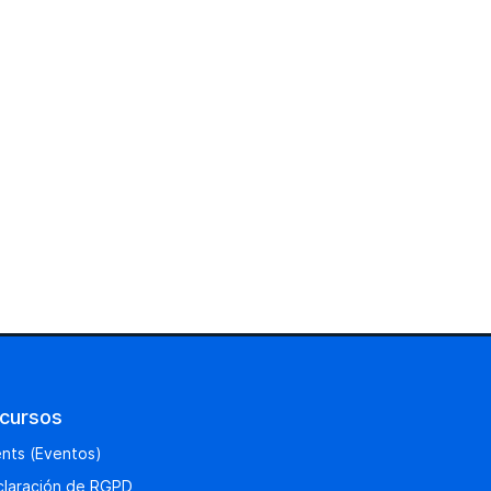
cursos
nts (Eventos)
laración de RGPD