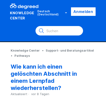
Anmelden
Deutsch
KNOWLEDGE
(Deutschland)
CENTER
Knowledge Center
Support- und Beratungsartikel
Pathways
Wie kann ich einen
gelöschten Abschnitt in
einem Lernpfad
wiederherstellen?
Aktualisiert
vor 8 Tagen