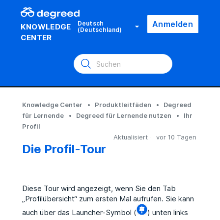
Anmelden
Deutsch
KNOWLEDGE
(Deutschland)
CENTER
Knowledge Center
Produktleitfäden
Degreed
für Lernende
Degreed für Lernende nutzen
Ihr
Profil
Aktualisiert
vor 10 Tagen
Die Profil-Tour
Diese Tour wird angezeigt, wenn Sie den Tab
„Profilübersicht“ zum ersten Mal aufrufen. Sie kann
auch über das Launcher-Symbol (
) unten links