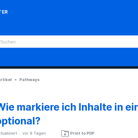
TER
rtikel
Pathways
Wie markiere ich Inhalte in e
optional?
tualisiert
vor 8 Tagen
Print to PDF