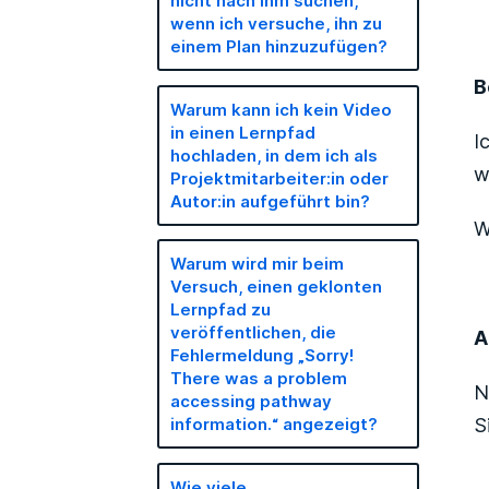
nicht nach ihm suchen,
wenn ich versuche, ihn zu
einem Plan hinzuzufügen?
B
Warum kann ich kein Video
in einen Lernpfad
I
hochladen, in dem ich als
w
Projektmitarbeiter:in oder
Autor:in aufgeführt bin?
W
Warum wird mir beim
Versuch, einen geklonten
Lernpfad zu
veröffentlichen, die
A
Fehlermeldung „Sorry!
There was a problem
N
accessing pathway
S
information.“ angezeigt?
Wie viele