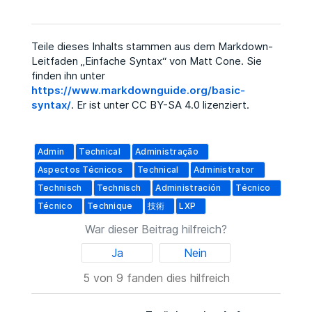
Teile dieses Inhalts stammen aus dem Markdown-
Leitfaden „Einfache Syntax“ von Matt Cone. Sie
finden ihn unter
https://www.markdownguide.org/basic-
syntax/
. Er ist unter CC BY-SA 4.0 lizenziert.
Admin
Technical
Administração
Aspectos Técnicos
Technical
Administrator
Technisch
Technisch
Administración
Técnico
Técnico
Technique
技術
LXP
War dieser Beitrag hilfreich?
Ja
Nein
5 von 9 fanden dies hilfreich