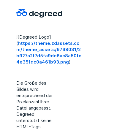
![Degreed Logo]
(
https://theme.zdassets.co
m/theme_assets/9768031/2
b927a2f7d5fa9de6ac8a50fc
4e351dc0a461b93.png
)
Die Größe des
Bildes wird
entsprechend der
Pixelanzahl Ihrer
Datei angepasst.
Degreed
unterstützt keine
HTML-Tags.