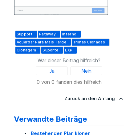
Support
Pathway
Interno
Aguardar Para Mais Tarde
Trilhas Clonadas
Clonagem
Suporte
LXP
War dieser Beitrag hilfreich?
Ja
Nein
0 von 0 fanden dies hilfreich
Zurück an den Anfang
Verwandte Beiträge
Bestehenden Plan klonen