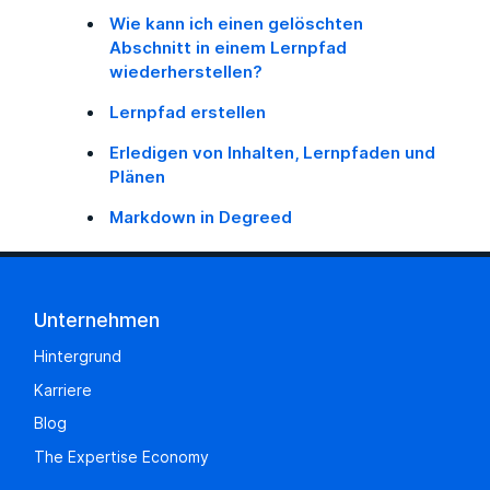
Wie kann ich einen gelöschten
Abschnitt in einem Lernpfad
wiederherstellen?
Lernpfad erstellen
Erledigen von Inhalten, Lernpfaden und
Plänen
Markdown in Degreed
Unternehmen
Hintergrund
Karriere
Blog
The Expertise Economy