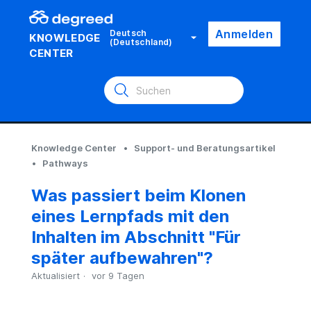
Anmelden
Deutsch
KNOWLEDGE
(Deutschland)
CENTER
Knowledge Center
Support- und Beratungsartikel
Pathways
Was passiert beim Klonen
eines Lernpfads mit den
Inhalten im Abschnitt "Für
später aufbewahren"?
Aktualisiert
vor 9 Tagen