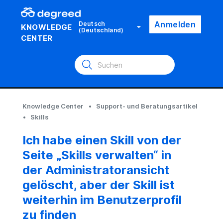
Anmelden
Deutsch
KNOWLEDGE
(Deutschland)
CENTER
Knowledge Center
Support- und Beratungsartikel
Skills
Ich habe einen Skill von der
Seite „Skills verwalten“ in
der Administratoransicht
gelöscht, aber der Skill ist
weiterhin im Benutzerprofil
zu finden