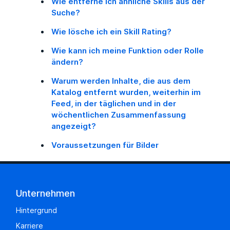
Wie entferne ich ähnliche Skills aus der
Suche?
Wie lösche ich ein Skill Rating?
Wie kann ich meine Funktion oder Rolle
ändern?
Warum werden Inhalte, die aus dem
Katalog entfernt wurden, weiterhin im
Feed, in der täglichen und in der
wöchentlichen Zusammenfassung
angezeigt?
Voraussetzungen für Bilder
Unternehmen
Hintergrund
Karriere