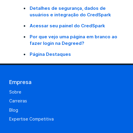
Detalhes de segurança, dados de
usuários e integração do CredSpark
Acessar seu painel do CredSpark
Por que vejo uma página em branco ao
fazer login na Degreed?
Página Destaques
Empresa
Sobre
Carreiras
Blog
Expertise Competitiva