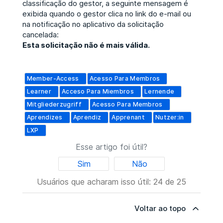
classificação do gestor, a seguinte mensagem é
exibida quando o gestor clica no link do e-mail ou
na notificação no aplicativo da solicitação
cancelada:
Esta solicitação não é mais válida.
Member-Access
Acesso Para Membros
Learner
Acceso Para Miembros
Lernende
Mitgliederzugriff
Acesso Para Membros
Aprendizes
Aprendiz
Apprenant
Nutzer:in
LXP
Esse artigo foi útil?
Sim
Não
Usuários que acharam isso útil: 24 de 25
Voltar ao topo