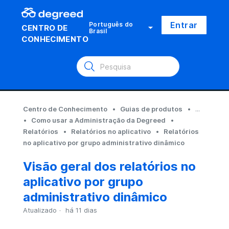
Entrar
Português do
CENTRO DE
Brasil
CONHECIMENTO
Centro de Conhecimento
Guias de produtos
...
Como usar a Administração da Degreed
Relatórios
Relatórios no aplicativo
Relatórios
no aplicativo por grupo administrativo dinâmico
Visão geral dos relatórios no
aplicativo por grupo
administrativo dinâmico
Atualizado
há 11 dias