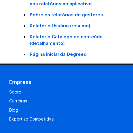
nos relatórios no aplicativo
Sobre os relatórios de gestores
Relatório Usuário (resumo)
Relatório Catálogo de conteúdo
(detalhamento)
Página inicial da Degreed
Empresa
Sobre
Carreiras
Blog
Expertise Competitiva