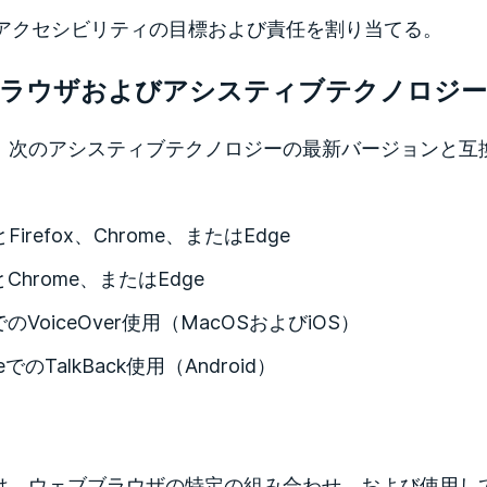
アクセシビリティの目標および責任を割り当てる。
ラウザおよびアシスティブテクノロジー
edは、次のアシスティブテクノロジーの最新バージョンと
Firefox、Chrome、またはEdge
とChrome、またはEdge
riでのVoiceOver使用（MacOSおよびiOS）
eでのTalkBack使用（Android）
edでは、ウェブブラウザの特定の組み合わせ、および使用