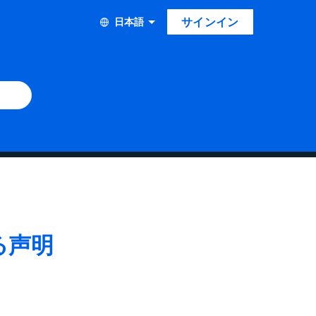
サインイン
日本語
る声明