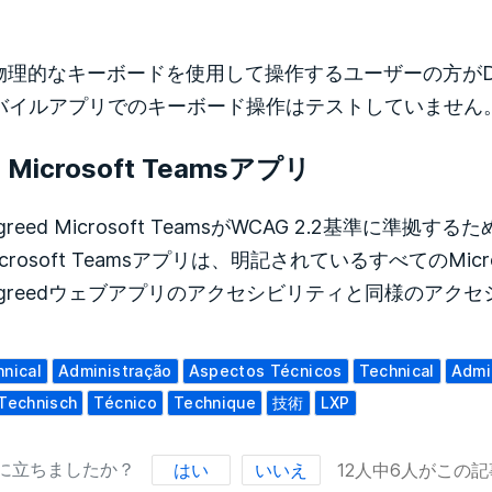
物理的なキーボードを使用して操作するユーザーの方がDe
dモバイルアプリでのキーボード操作はテストしていません
d Microsoft Teamsアプリ
reed Microsoft TeamsがWCAG 2.2基準に準
 Microsoft Teamsアプリは、明記されているすべてのMic
egreedウェブアプリのアクセシビリティと同様のアク
nical
Administração
Aspectos Técnicos
Technical
Admi
Technisch
Técnico
Technique
技術
LXP
に立ちましたか？
はい
いいえ
12人中6人がこの