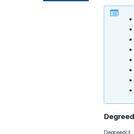
Degr
Degre