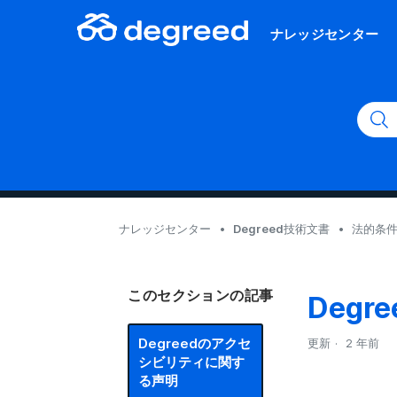
ナレッジセンター
ナレッジセンター
Degreed技術文書
法的条
このセクションの記事
Deg
Degreedのアクセ
更新
2 年前
シビリティに関す
る声明