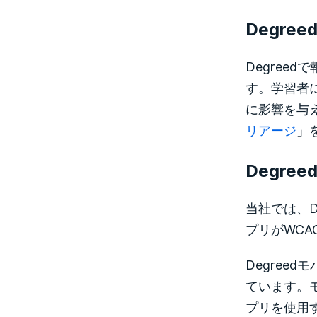
Degr
Degre
す。学習者
に影響を与
リアージ
」
Degre
当社では、D
プリがWCA
Degre
ています。モ
プリを使用