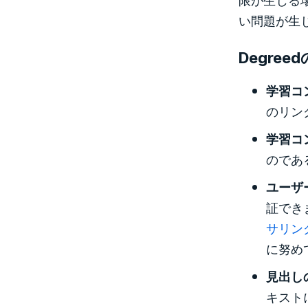
い問題が生
Degre
学習コ
のリン
学習コ
のであ
ユーザ
証でき
サリン
に努め
見出し
キスト