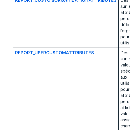
REPORT_CUSTOMORGANIZATIONATTRIBUTES
Des
sur l
attr
pers
défin
l’org
pour
utili
REPORT_USERCUSTOMATTRIBUTES
Des
sur l
vale
spéc
aux
utili
pour
attri
pers
affic
vale
assi
cha