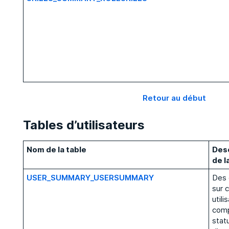
Retour au début
Tables d’utilisateurs
Nom de la table
Desc
de l
USER_SUMMARY_USERSUMMARY
Des
sur 
utili
comp
statu