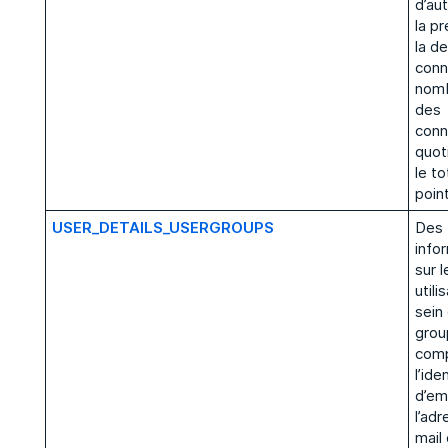
d’aut
la p
la de
conn
nomb
des
conn
quot
le to
point
USER_DETAILS_USERGROUPS
Des
info
sur l
utili
sein
grou
comp
l’ide
d’em
l’ad
mail