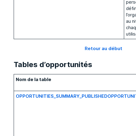
pers
défin
l’org
au n
cha
utili
Retour au début
Tables d’opportunités
Nom de la table
OPPORTUNITIES_SUMMARY_PUBLISHEDOPPORTUNI