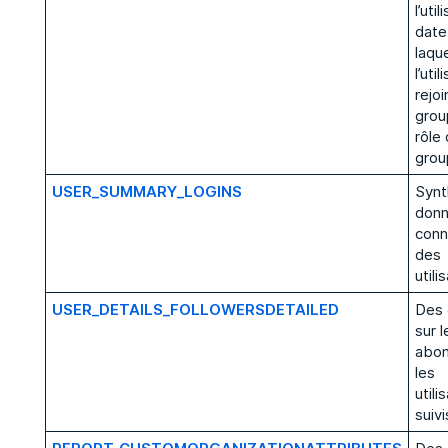
l’util
date
laque
l’uti
rejoi
grou
rôle
grou
USER_SUMMARY_LOGINS
Synt
donn
conn
des
utili
USER_DETAILS_FOLLOWERSDETAILED
Des
sur l
abon
les
utili
suivi