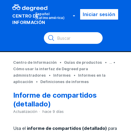
Iniciar sesión
Español
CENTRO DE
(Latinoamérica)
INFORMACIÓN
Centro de Información
Guías de productos
...
Cómo usar la interfaz de Degreed para
administradores
Informes
Informes en la
aplicación
Definiciones de informes
Informe de compartidos
(detallado)
Actualización
hace 9 días
Usa el
informe de compartidos (detallado)
para