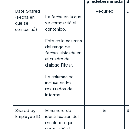
predeterminada
d
Date Shared
Required
La fecha en la que
(Fecha en
se compartió el
que se
contenido.
compartió)
Esta es la columna
del rango de
fechas ubicada en
el cuadro de
diálogo Filtrar.
La columna se
incluye en los
resultados del
informe.
Shared by
El número de
Sí
S
Employee ID
identificación del
empleado que
compartió el