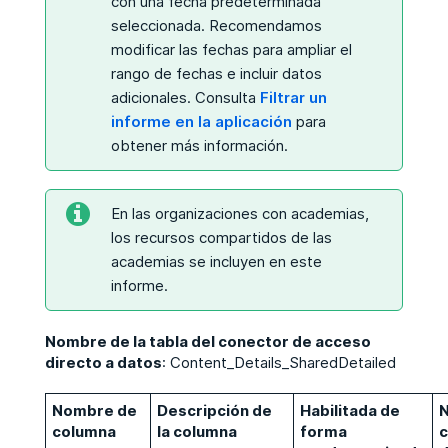
con una fecha predeterminada
seleccionada. Recomendamos
modificar las fechas para ampliar el
rango de fechas e incluir datos
adicionales. Consulta
Filtrar un
informe en la aplicación
para
obtener más información.
En las organizaciones con academias,
los recursos compartidos de las
academias se incluyen en este
informe.
Nombre de la tabla del conector de acceso
directo a datos
: Content_Details_SharedDetailed
Nombre de
Descripción de
Habilitada de
N
columna
la columna
forma
c