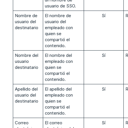
usuario de SSO.
Nombre de
El nombre de
Sí
R
usuario del
usuario del
destinatario
empleado con
quien se
compartió el
contenido.
Nombre del
El nombre del
Sí
R
usuario
empleado con
destinatario
quien se
compartió el
contenido.
Apellido del
El apellido del
Sí
R
usuario del
empleado con
destinatario
quien se
compartió el
contenido.
Correo
El correo
Sí
R