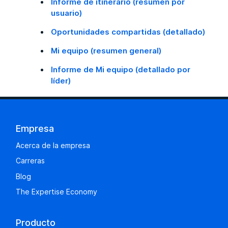
Informe de itinerario (resumen por
usuario)
Oportunidades compartidas (detallado)
Mi equipo (resumen general)
Informe de Mi equipo (detallado por
líder)
Empresa
Acerca de la empresa
Carreras
Blog
The Expertise Economy
Producto