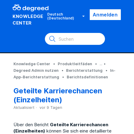
Anmelden
Deutsch
KNOWLEDGE
(Deutschland)
CENTER
Knowledge Center
Produktleitfäden
...
Degreed Admin nutzen
Berichterstattung
In-
App-Berichterstattung
Berichtsdefinitionen
Geteilte Karrierechancen
(Einzelheiten)
Aktualisiert
vor 9 Tagen
Über den Bericht
Geteilte Karrierechancen
(Einzelheiten)
können Sie sich eine detaillierte